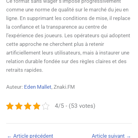
Ce format sans wager s’impose progressivement
comme une norme de qualité sur le marché du jeu en
ligne. En supprimant les conditions de mise, il replace
la confiance et la transparence au centre de
l’expérience des joueurs. Les opérateurs qui adoptent
cette approche ne cherchent plus à retenir
artificiellement leurs utilisateurs, mais à instaurer une
relation durable fondée sur des règles claires et des
retraits rapides.
Auteur:
Eden Mallet
, Znaki.FM
4/5 - (53 votes)
←
Article précédent
Article suivant
→