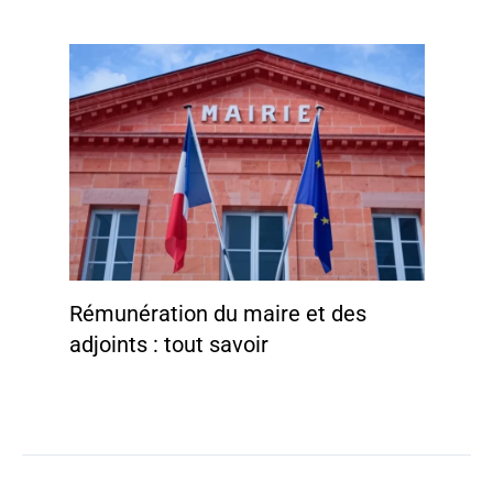
Rémunération du maire et des
adjoints : tout savoir