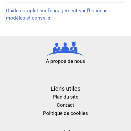
Guide complet sur l’engagement sur l’honneur :
modèles et conseils
À propos de nous
nouveau casino en ligne
meilleur casino en ligne
Liens utiles
Plan du site
Contact
Politique de cookies