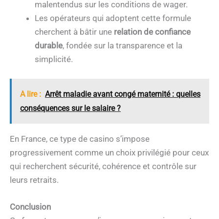
malentendus sur les conditions de wager.
Les opérateurs qui adoptent cette formule
cherchent à bâtir une
relation de confiance
durable
, fondée sur la transparence et la
simplicité.
A lire :
Arrêt maladie avant congé maternité : quelles
conséquences sur le salaire ?
En France, ce type de casino s’impose
progressivement comme un choix privilégié pour ceux
qui recherchent sécurité, cohérence et contrôle sur
leurs retraits.
Conclusion