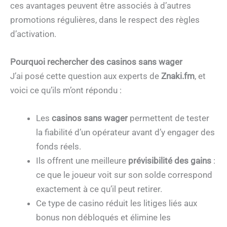
ces avantages peuvent être associés à d’autres
promotions régulières, dans le respect des règles
d’activation.
Pourquoi rechercher des casinos sans wager
J’ai posé cette question aux experts de
Znaki.fm
, et
voici ce qu’ils m’ont répondu :
Les
casinos sans wager
permettent de tester
la fiabilité d’un opérateur avant d’y engager des
fonds réels.
Ils offrent une meilleure
prévisibilité des gains
:
ce que le joueur voit sur son solde correspond
exactement à ce qu’il peut retirer.
Ce type de casino réduit les litiges liés aux
bonus non débloqués et élimine les