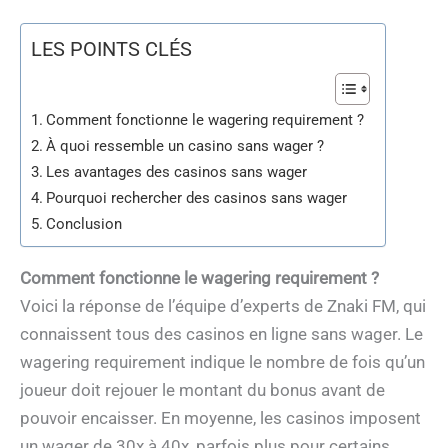
LES POINTS CLÉS
Comment fonctionne le wagering requirement ?
À quoi ressemble un casino sans wager ?
Les avantages des casinos sans wager
Pourquoi rechercher des casinos sans wager
Conclusion
Comment fonctionne le wagering requirement ?
Voici la réponse de l’équipe d’experts de Znaki FM, qui
connaissent tous des casinos en ligne sans wager. Le
wagering requirement indique le nombre de fois qu’un
joueur doit rejouer le montant du bonus avant de
pouvoir encaisser. En moyenne, les casinos imposent
un wager de 30x à 40x, parfois plus pour certains