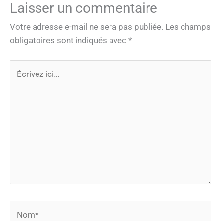
Laisser un commentaire
Votre adresse e-mail ne sera pas publiée.
Les champs
obligatoires sont indiqués avec
*
Écrivez
ici…
Nom*