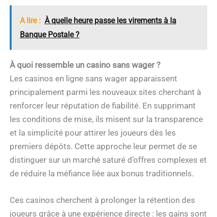
A lire :
À quelle heure passe les virements à la
Banque Postale ?
À quoi ressemble un casino sans wager ?
Les casinos en ligne sans wager apparaissent
principalement parmi les nouveaux sites cherchant à
renforcer leur réputation de fiabilité. En supprimant
les conditions de mise, ils misent sur la transparence
et la simplicité pour attirer les joueurs dès les
premiers dépôts. Cette approche leur permet de se
distinguer sur un marché saturé d’offres complexes et
de réduire la méfiance liée aux bonus traditionnels.
Ces casinos cherchent à prolonger la rétention des
joueurs grâce à une expérience directe : les gains sont