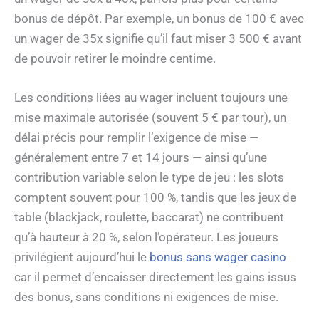
bonus de dépôt. Par exemple, un bonus de 100 € avec
un wager de 35x signifie qu’il faut miser 3 500 € avant
de pouvoir retirer le moindre centime.
Les conditions liées au wager incluent toujours une
mise maximale autorisée (souvent 5 € par tour), un
délai précis pour remplir l’exigence de mise —
généralement entre 7 et 14 jours — ainsi qu’une
contribution variable selon le type de jeu : les slots
comptent souvent pour 100 %, tandis que les jeux de
table (blackjack, roulette, baccarat) ne contribuent
qu’à hauteur à 20 %, selon l’opérateur. Les joueurs
privilégient aujourd’hui le
bonus sans wager casino
car il permet d’encaisser directement les gains issus
des bonus, sans conditions ni exigences de mise.