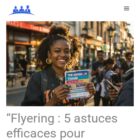
Aller
au
contenu
“Flyering : 5 astuces
efficaces pour