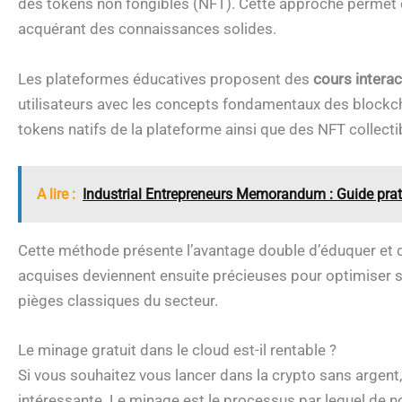
des tokens non fongibles (NFT). Cette approche permet
acquérant des connaissances solides.
Les plateformes éducatives proposent des
cours interac
utilisateurs avec les concepts fondamentaux des block
tokens natifs de la plateforme ainsi que des NFT collecti
A lire :
Industrial Entrepreneurs Memorandum : Guide pra
Cette méthode présente l’avantage double d’éduquer et
acquises deviennent ensuite précieuses pour optimiser se
pièges classiques du secteur.
Le minage gratuit dans le cloud est-il rentable ?
Si vous souhaitez vous lancer dans la crypto sans argent,
intéressante. Le minage est le processus par lequel de n