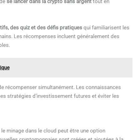
 de
se lancer dans la crypto sans argent
tout en
tifs, des quiz et des défis pratiques
qui familiarisent les
chains. Les récompenses incluent généralement des
bles.
tique
 de récompenser simultanément. Les connaissances
s stratégies d’investissement futures et éviter les
 le minage dans le cloud peut être une option
ouvelles cryptomonnaies sont créées et ajoutées à la