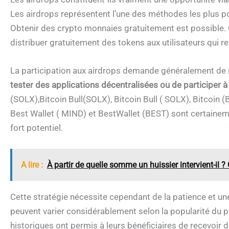
Les airdrops représentent l’une des méthodes les plus p
Obtenir des crypto monnaies gratuitement est possible. C
distribuer gratuitement des tokens aux utilisateurs qui r
La participation aux airdrops demande généralement de
tester des applications décentralisées ou de participer 
(
SOLX),Bitcoin Bull(SOLX), Bitcoin Bull (
SO
L
X
), Bitcoin
(
Best Wallet (
M
I
N
D
)
e
t B
es
t
Wa
ll
e
t
(
BEST) sont certaineme
fort potentiel.
A lire :
À partir de quelle somme un huissier intervient-il 
Cette stratégie nécessite cependant de la patience et un
peuvent varier considérablement selon la popularité du pr
historiques ont permis à leurs bénéficiaires de recevoir 