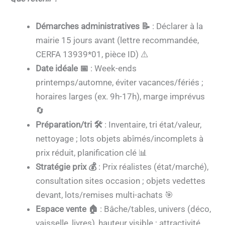
Démarches administratives 📝
: Déclarer à la
mairie 15 jours avant (lettre recommandée,
CERFA 13939*01, pièce ID) ⚠️
Date idéale 📅
: Week-ends
printemps/automne, éviter vacances/fériés ;
horaires larges (ex. 9h-17h), marge imprévus
🔄
Préparation/tri 🛠️
: Inventaire, tri état/valeur,
nettoyage ; lots objets abîmés/incomplets à
prix réduit, planification clé 📊
Stratégie prix 💰
: Prix réalistes (état/marché),
consultation sites occasion ; objets vedettes
devant, lots/remises multi-achats 🎯
Espace vente 🏠
: Bâche/tables, univers (déco,
vaisselle, livres), hauteur visible ; attractivité